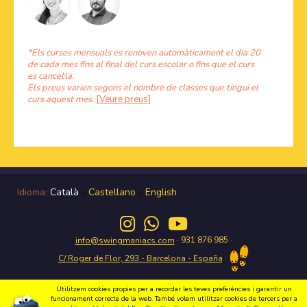
*Els cursos mensuals es renoven automàticament el dia 20
de cada mes fins al final del curs escolar o fins que el curs
es cancel·la.
Els preus varien segons el nombre de classes que tingui el
curs aquest mes.
[Veure preus]
Idioma:
Català
-
Castellano
-
English
· 931 876 985 ·
info@swingmaniacs.com
·
C/ Roger de Flor, 293 - Barcelona - España
Utilitzem cookies propies per a recordar les teves preferències i garantir un
funcionament correcte de la web. També volem utilitzar cookies de tercers per a