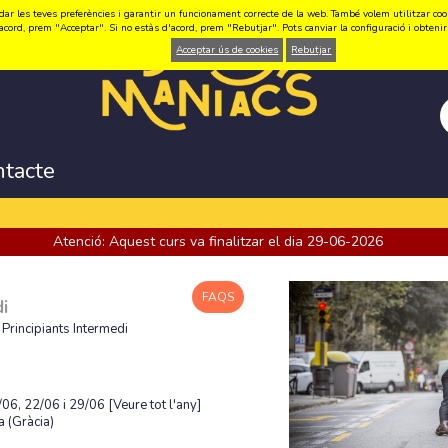
ar les teves preferències i garantir un funcionament correcte de la web. També volem utilitzar cookie
acord, prem "Acceptar". Si no estàs d'acord, prem "Rebutjar". Pots canviar la configuració i obten
Acceptar ús de cookies
Rebutjar
ntacte
Atenció: Aquest curs va finalitzar el dia 29-06-2026
FAQS
i
Principiants Intermedi
/06, 22/06 i 29/06
[Veure tot l'any]
 (Gràcia)