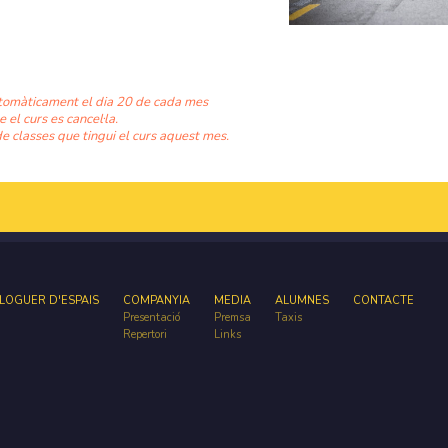
tomàticament el dia 20 de cada mes
e el curs es cancel·la.
e classes que tingui el curs aquest mes.
LOGUER D'ESPAIS
COMPANYIA
MEDIA
ALUMNES
CONTACTE
Presentació
Premsa
Taxis
Repertori
Links