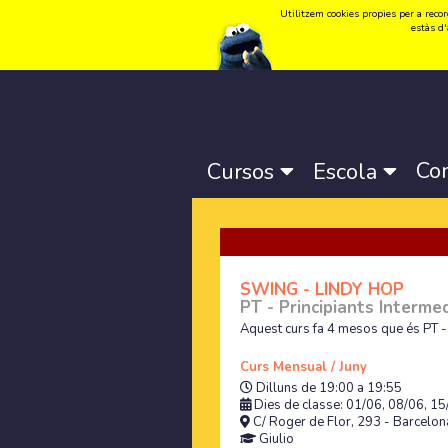
Utilitzem cookies propies per a record
Idioma:
Català
-
Castellano
-
English
estàs d'
Co
Cursos
Escola
SWING - LINDY HOP
PT - Principiants Intermed
Aquest curs fa 4 mesos que és PT - 
Curs Mensual / Juny
Dilluns de 19:00 a 19:55
Dies de classe: 01/06, 08/06, 15
C/ Roger de Flor, 293 - Barcelona
Giulio