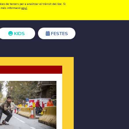
s de tercers per a analitzar el trànsit del lloc. Si
Registrar-se
Accedir
ir més informació
aquí
.
KIDS
FESTES