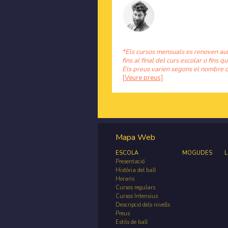
*Els cursos mensuals es renoven au
fins al final del curs escolar o fins qu
Els preus varien segons el nombre d
[Veure preus]
Mapa Web
ESCOLA
MOGUDES
L
Presentació
Història del ball
Horaris
Cursos regulars
Cursos Intensius
Descripció dels nivells
Preus
Estils de ball