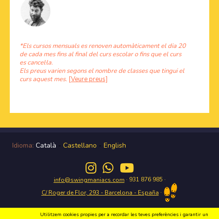
*Els cursos mensuals es renoven automàticament el dia 20
de cada mes fins al final del curs escolar o fins que el curs
es cancel·la.
Els preus varien segons el nombre de classes que tingui el
curs aquest mes.
[Veure preus]
Idioma:
Català
-
Castellano
-
English
· 931 876 985 ·
info@swingmaniacs.com
·
C/ Roger de Flor, 293 - Barcelona - España
Utilitzem cookies propies per a recordar les teves preferències i garantir un