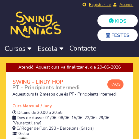
Registrar-se
Accedir
KIDS
FESTES
Contacte
Cursos
Escola
Atenció: Aquest curs va finalitzar el dia 29-06-2026
SWING - LINDY HOP
FAQS
PT - Principiants Intermedi
Aquest curs fa 2 mesos que és PT - Principiants Intermedi
Curs Mensual / Juny
Dilluns de 20:00 a 20:55
Dies de classe: 01/06, 08/06, 15/06, 22/06 i 29/06
[Veure tot l'any]
C/ Roger de Flor, 293 - Barcelona (Gràcia)
Giulio