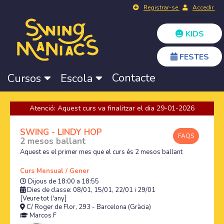
Registrar-se
Accedir
KIDS
FESTES
Contacte
Cursos
Escola
Atenció: Aquest curs va finalitzar el dia 29-01-2026
SWING - LINDY HOP
FAQS
2 mesos ballant
Aquest es el primer mes que el curs és 2 mesos ballant
Curs Mensual / Gener
Dijous de 18:00 a 18:55
Dies de classe: 08/01, 15/01, 22/01 i 29/01
[Veure tot l'any]
C/ Roger de Flor, 293 - Barcelona (Gràcia)
Marcos F