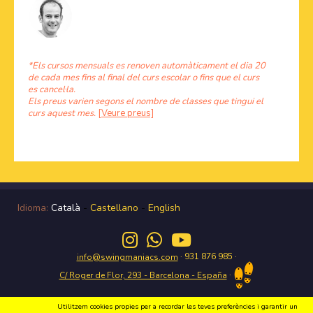
*Els cursos mensuals es renoven automàticament el dia 20
de cada mes fins al final del curs escolar o fins que el curs
es cancel·la.
Els preus varien segons el nombre de classes que tingui el
curs aquest mes.
[Veure preus]
Idioma:
Català
-
Castellano
-
English
· 931 876 985 ·
info@swingmaniacs.com
·
C/ Roger de Flor, 293 - Barcelona - España
Utilitzem cookies propies per a recordar les teves preferències i garantir un