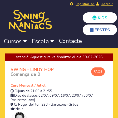
Registrar-se
Accedir
KIDS
FESTES
Contacte
Cursos
Escola
Atenció: Aquest curs va finalitzar el dia 30-07-2026
SWING - LINDY HOP
FAQS
Comença de 0
Curs Mensual / Juliol
Dijous de 21:00 a 21:55
Dies de classe: 02/07, 09/07, 16/07, 23/07 i 30/07
[Veure tot l'any]
C/ Roger de Flor, 293 - Barcelona (Gràcia)
Neus