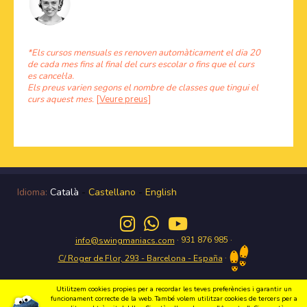
*Els cursos mensuals es renoven automàticament el dia 20
de cada mes fins al final del curs escolar o fins que el curs
es cancel·la.
Els preus varien segons el nombre de classes que tingui el
curs aquest mes.
[Veure preus]
Idioma:
Català
-
Castellano
-
English
· 931 876 985 ·
info@swingmaniacs.com
·
C/ Roger de Flor, 293 - Barcelona - España
Utilitzem cookies propies per a recordar les teves preferències i garantir un
funcionament correcte de la web. També volem utilitzar cookies de tercers per a