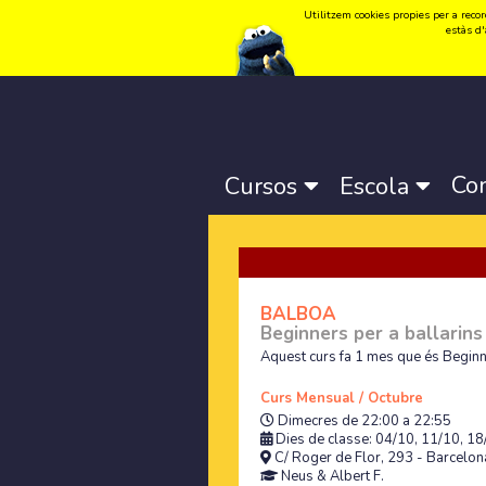
Utilitzem cookies propies per a record
Idioma:
Català
-
Castellano
-
English
estàs d'
Co
Cursos
Escola
BALBOA
Beginners per a ballarin
Aquest curs fa 1 mes que és Beginn
Curs Mensual / Octubre
Dimecres de 22:00 a 22:55
Dies de classe: 04/10, 11/10, 18
C/ Roger de Flor, 293 - Barcelona
Neus
&
Albert F.