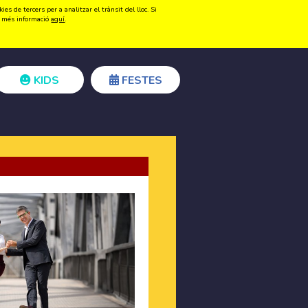
s de tercers per a analitzar el trànsit del lloc. Si
Registrar-se
Accedir
ir més informació
aquí
.
KIDS
FESTES