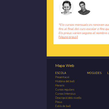
*Els cursos mensuals es renoven au
fins al final del curs escolar o fins qu
Els preus varien segons el nombre d
[Veure preus]
Mapa Web
ESCOLA
MOGUDES
L
Presentació
Història del ball
Horaris
Cursos regulars
Cursos Intensius
Descripció dels nivells
Preus
Estils de ball