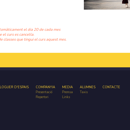
tomàticament el dia 20 de cada mes
e el curs es cancel·la.
e classes que tingui el curs aquest mes.
LOGUER D'ESPAIS
COMPANYIA
MEDIA
ALUMNES
CONTACTE
Presentació
Premsa
Taxis
Repertori
Links