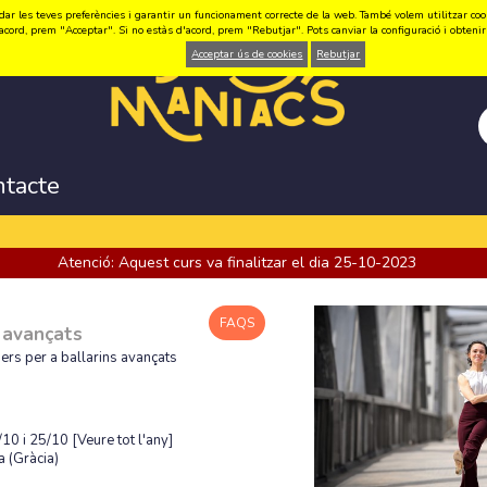
ar les teves preferències i garantir un funcionament correcte de la web. També volem utilitzar cookie
acord, prem "Acceptar". Si no estàs d'acord, prem "Rebutjar". Pots canviar la configuració i obten
Acceptar ús de cookies
Rebutjar
ntacte
Atenció: Aquest curs va finalitzar el dia 25-10-2023
FAQS
s avançats
ers per a ballarins avançats
/10 i 25/10
[Veure tot l'any]
 (Gràcia)