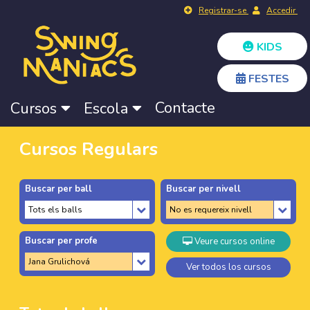
Registrar-se
Accedir
KIDS
FESTES
Contacte
Cursos
Escola
Cursos Regulars
Buscar per ball
Buscar per nivell
Buscar per profe
Veure cursos online
Ver todos los cursos