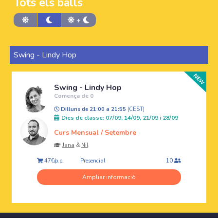
Tots els balls
+
Swing - Lindy Hop
Swing - Lindy Hop
Comença de 0
Dilluns de 21:00 a 21:55
(CEST)
Dies de classe: 07/09, 14/09, 21/09 i 28/09
Curs Mensual / Setembre
Jana
&
Nil
Presencial
47€/p.p.
10
Ampliar informació