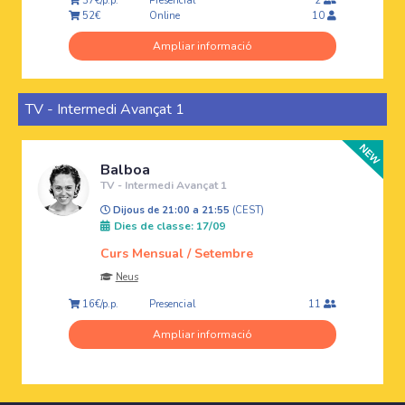
Presencial
37€/p.p.
2
Online
52€
10
Ampliar informació
TV - Intermedi Avançat 1
Balboa
TV - Intermedi Avançat 1
Dijous de 21:00 a 21:55
(CEST)
Dies de classe: 17/09
Curs Mensual / Setembre
Neus
Presencial
16€/p.p.
11
Ampliar informació