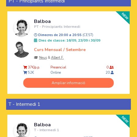
PT - Principiants Intermedi
Balboa
PT - Principiants Intermedi
Dimecres de 20:00 a 20:55
(CEST)
Dies de classe: 16/09, 23/09 i 30/09
Curs Mensual / Setembre
Neus
&
Albert F.
Presencial
37€/p.p.
0
Online
52€
20
Ampliar informació
T - Intermedi 1
Balboa
T - Intermedi 1