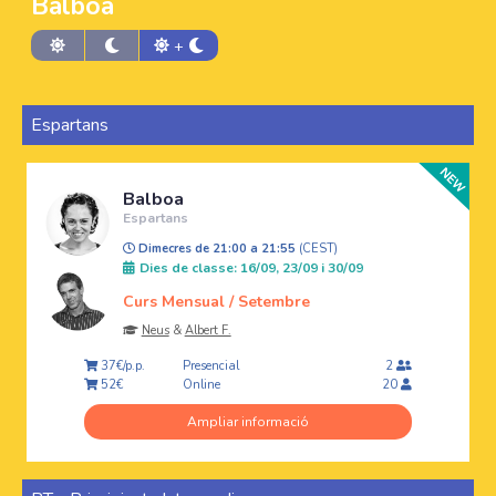
Balboa
+
Espartans
Balboa
Espartans
Dimecres de 21:00 a 21:55
(CEST)
Dies de classe: 16/09, 23/09 i 30/09
Curs Mensual / Setembre
Neus
&
Albert F.
Presencial
37€/p.p.
2
Online
52€
20
Ampliar informació