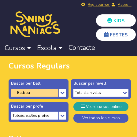
Registrar-se
Accedir
KIDS
FESTES
Contacte
Cursos
Escola
Cursos Regulars
Buscar per ball
Buscar per nivell
Buscar per profe
Veure cursos online
Ver todos los cursos