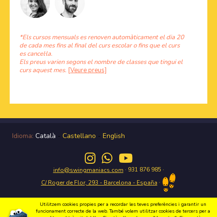
*Els cursos mensuals es renoven automàticament el dia 20
de cada mes fins al final del curs escolar o fins que el curs
es cancel·la.
Els preus varien segons el nombre de classes que tingui el
curs aquest mes.
[Veure preus]
Idioma:
Català
-
Castellano
-
English
· 931 876 985 ·
info@swingmaniacs.com
·
C/ Roger de Flor, 293 - Barcelona - España
Utilitzem cookies propies per a recordar les teves preferències i garantir un
funcionament correcte de la web. També volem utilitzar cookies de tercers per a