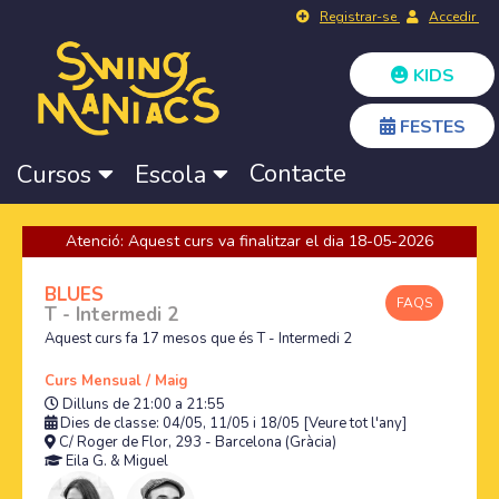
Registrar-se
Accedir
KIDS
FESTES
Contacte
Cursos
Escola
Atenció: Aquest curs va finalitzar el dia 18-05-2026
BLUES
FAQS
T - Intermedi 2
Aquest curs fa 17 mesos que és T - Intermedi 2
Curs Mensual / Maig
Dilluns de 21:00 a 21:55
Dies de classe: 04/05, 11/05 i 18/05
[Veure tot l'any]
C/ Roger de Flor, 293 - Barcelona (Gràcia)
Eila G.
&
Miguel