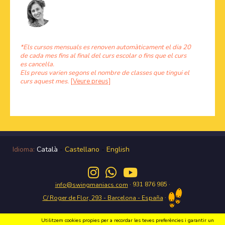
*Els cursos mensuals es renoven automàticament el dia 20
de cada mes fins al final del curs escolar o fins que el curs
es cancel·la.
Els preus varien segons el nombre de classes que tingui el
curs aquest mes.
[Veure preus]
Idioma:
Català
-
Castellano
-
English
· 931 876 985 ·
info@swingmaniacs.com
·
C/ Roger de Flor, 293 - Barcelona - España
Utilitzem cookies propies per a recordar les teves preferències i garantir un