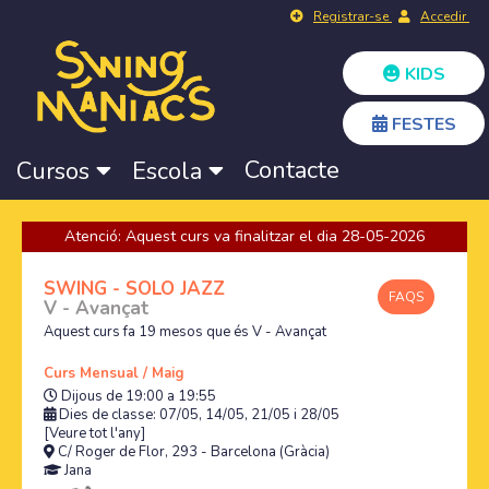
Registrar-se
Accedir
KIDS
FESTES
Contacte
Cursos
Escola
Atenció: Aquest curs va finalitzar el dia 28-05-2026
SWING - SOLO JAZZ
FAQS
V - Avançat
Aquest curs fa 19 mesos que és V - Avançat
Curs Mensual / Maig
Dijous de 19:00 a 19:55
Dies de classe: 07/05, 14/05, 21/05 i 28/05
[Veure tot l'any]
C/ Roger de Flor, 293 - Barcelona (Gràcia)
Jana