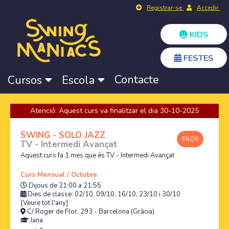
Registrar-se
Accedir
KIDS
FESTES
Contacte
Cursos
Escola
Atenció: Aquest curs va finalitzar el dia 30-10-2025
SWING - SOLO JAZZ
FAQS
TV - Intermedi Avançat
Aquest curs fa 1 mes que és TV - Intermedi Avançat
Curs Mensual / Octubre
Dijous de 21:00 a 21:55
Dies de classe: 02/10, 09/10, 16/10, 23/10 i 30/10
[Veure tot l'any]
C/ Roger de Flor, 293 - Barcelona (Gràcia)
Jana