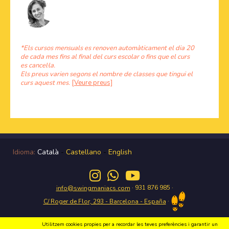
*Els cursos mensuals es renoven automàticament el dia 20
de cada mes fins al final del curs escolar o fins que el curs
es cancel·la.
Els preus varien segons el nombre de classes que tingui el
curs aquest mes.
[Veure preus]
Idioma:
Català
-
Castellano
-
English
· 931 876 985 ·
info@swingmaniacs.com
·
C/ Roger de Flor, 293 - Barcelona - España
Utilitzem cookies propies per a recordar les teves preferències i garantir un