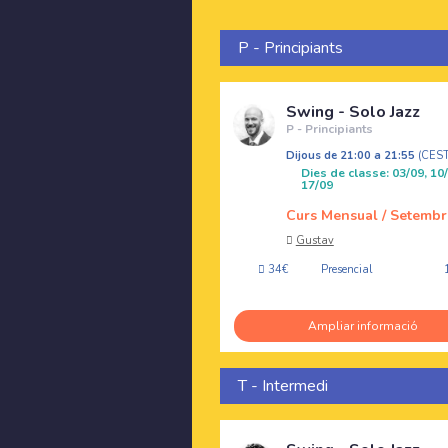
P - Principiants
Swing - Solo Jazz
P - Principiants
Dijous de 21:00 a 21:55
(CES
Dies de classe: 03/09, 10/
17/09
Curs Mensual / Setembr
Gustav
34€
Presencial
Ampliar informació
T - Intermedi