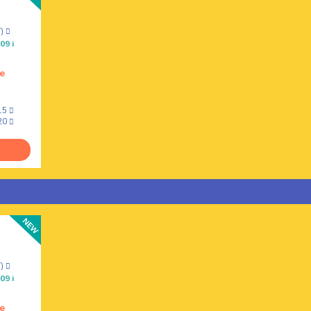
T)
09 i
e
15
20
T)
09 i
e