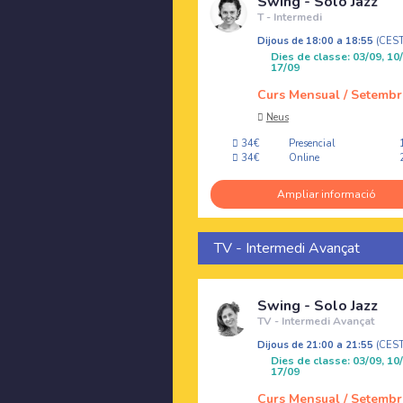
Swing - Solo Jazz
T - Intermedi
Dijous de 18:00 a 18:55
(CES
Dies de classe: 03/09, 10/
17/09
Curs Mensual / Setembr
Neus
34€
Presencial
34€
Online
Ampliar informació
TV - Intermedi Avançat
Swing - Solo Jazz
TV - Intermedi Avançat
Dijous de 21:00 a 21:55
(CES
Dies de classe: 03/09, 10/
17/09
Curs Mensual / Setembr