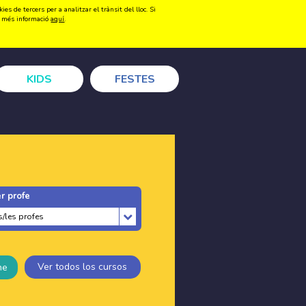
s de tercers per a analitzar el trànsit del lloc. Si
Registrar-se
Accedir
ir més informació
aquí
.
KIDS
FESTES
r profe
Ver todos los cursos
ne