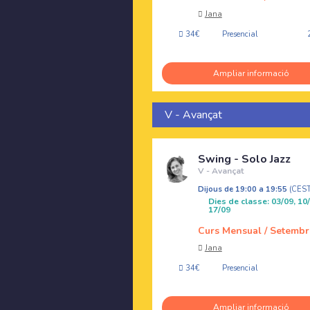
Jana
34€
Presencial
Ampliar informació
V - Avançat
Swing - Solo Jazz
V - Avançat
Dijous de 19:00 a 19:55
(CES
Dies de classe: 03/09, 10/
17/09
Curs Mensual / Setembr
Jana
34€
Presencial
Ampliar informació