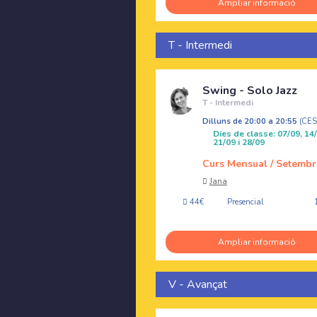
Ampliar informació
T - Intermedi
Swing - Solo Jazz
T - Intermedi
Dilluns de 20:00 a 20:55
(CE
Dies de classe: 07/09, 14/
21/09 i 28/09
Curs Mensual / Setembr
Jana
44€
Presencial
Ampliar informació
V - Avançat