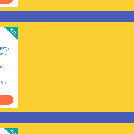
CEST)
09 i
e
15