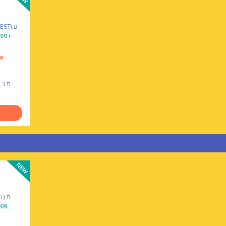
CEST)
09 i
e
13
ST)
09,