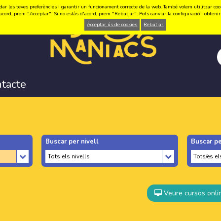
ar les teves preferències i garantir un funcionament correcte de la web. També volem utilitzar cookie
acord, prem "Acceptar". Si no estàs d'acord, prem "Rebutjar". Pots canviar la configuració i obten
Acceptar ús de cookies
Rebutjar
tacte
Buscar per nivell
Buscar pe
Veure cursos onli