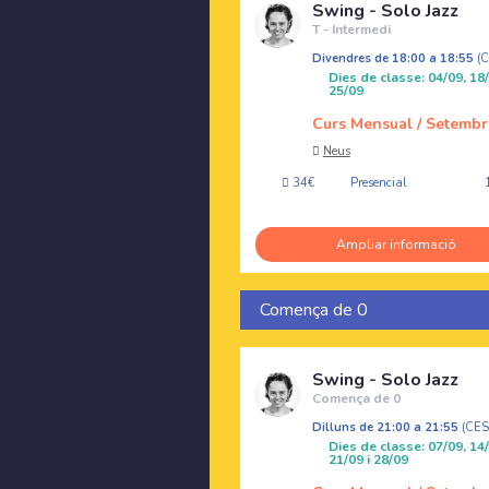
Swing - Solo Jazz
T - Intermedi
Divendres de 18:00 a 18:55
(
Dies de classe: 04/09, 18/
25/09
Curs Mensual / Setembr
Neus
34€
Presencial
Ampliar informació
Comença de 0
Swing - Solo Jazz
Comença de 0
Dilluns de 21:00 a 21:55
(CE
Dies de classe: 07/09, 14/
21/09 i 28/09