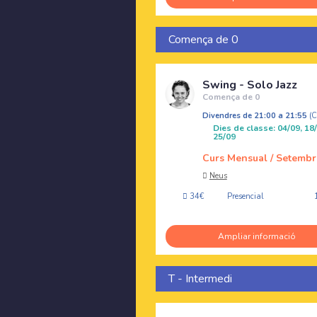
Comença de 0
Swing - Solo Jazz
Comença de 0
Divendres de 21:00 a 21:55
(
Dies de classe: 04/09, 18/
25/09
Curs Mensual / Setembr
Neus
34€
Presencial
Ampliar informació
T - Intermedi