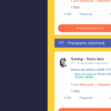
Curs Mensual / Setembr
Neus
44€
Presencial
Ampliar informació
PT - Principiants Intermedi
Swing - Solo Jazz
PT - Principiants Intermedi
Dilluns de 19:00 a 19:55
(CE
Dies de classe: 07/09, 14/
21/09 i 28/09
Curs Mensual / Setembr
Jana
44€
Presencial