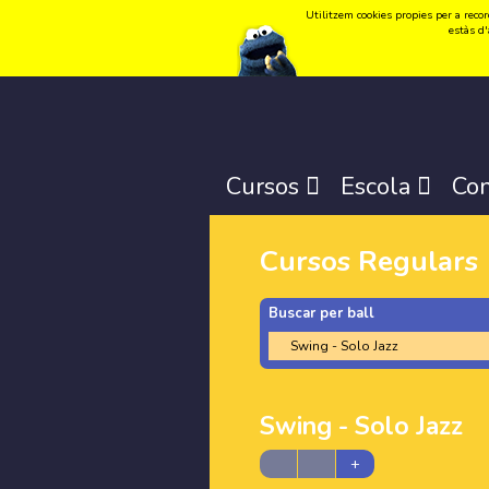
Utilitzem cookies propies per a record
Idioma:
Català
-
Castellano
-
English
estàs d'
Cursos
Escola
Con
Cursos Regulars
Buscar per ball
Swing - Solo Jazz
+