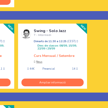
Swing - Solo Jazz
T - Intermedi
ST)
Dimarts de 11:30 a 12:25
(CEST)
09,
Dies de classe: 08/09, 15/09,
22/09 i 29/09
e
Curs Mensual / Setembre
Neus
11
44€
Presencial
14
Ampliar informació