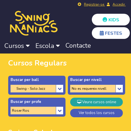
Registrar-se
Accedir
KIDS
FESTES
Contacte
Cursos
Escola
Cursos Regulars
Buscar per ball
Buscar per nivell
Buscar per profe
Veure cursos online
Ver todos los cursos