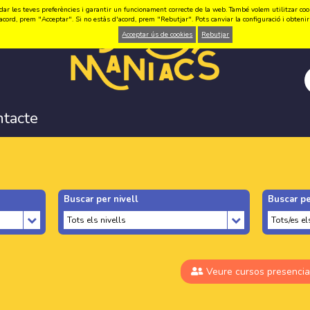
ar les teves preferències i garantir un funcionament correcte de la web. També volem utilitzar cookie
acord, prem "Acceptar". Si no estàs d'acord, prem "Rebutjar". Pots canviar la configuració i obten
Acceptar ús de cookies
Rebutjar
ntacte
Buscar per nivell
Buscar pe
Veure cursos presencia