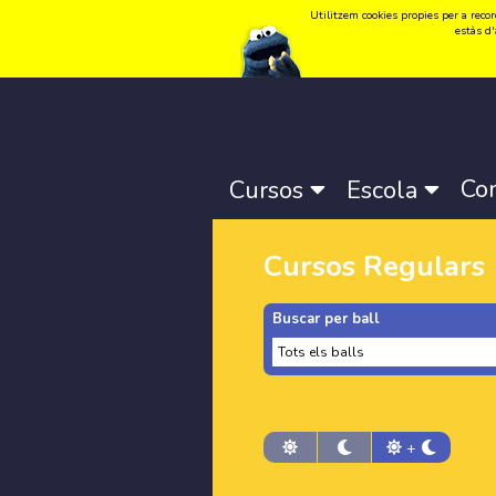
Utilitzem cookies propies per a record
Idioma:
Català
-
Castellano
-
English
estàs d'
Co
Cursos
Escola
Cursos Regulars
Buscar per ball
+