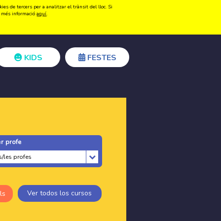
s de tercers per a analitzar el trànsit del lloc. Si
Registrar-se
Accedir
ir més informació
aquí
.
KIDS
FESTES
r profe
Ver todos los cursos
ls