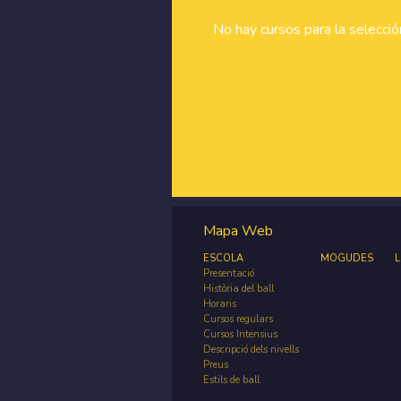
No hay cursos para la selecci
Mapa Web
ESCOLA
MOGUDES
L
Presentació
Història del ball
Horaris
Cursos regulars
Cursos Intensius
Descripció dels nivells
Preus
Estils de ball