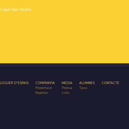
ón que has hecho
LOGUER D'ESPAIS
COMPANYIA
MEDIA
ALUMNES
CONTACTE
Presentació
Premsa
Taxis
Repertori
Links