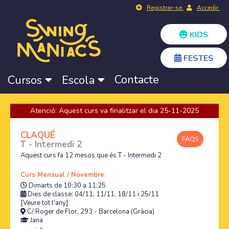
Registrar-se
Accedir
KIDS
FESTES
Contacte
Cursos
Escola
Atenció: Aquest curs va finalitzar el dia 25-11-2025
CLAQUÉ
FAQS
T - Intermedi 2
Aquest curs fa 12 mesos que és T - Intermedi 2
Curs Mensual / Novembre
Dimarts de 10:30 a 11:25
Dies de classe: 04/11, 11/11, 18/11 i 25/11
[Veure tot l'any]
C/ Roger de Flor, 293 - Barcelona (Gràcia)
Jana