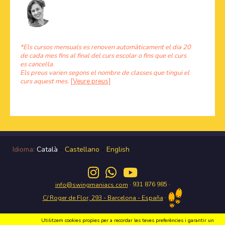
*Els cursos mensuals es renoven automàticament el dia 20
de cada mes fins al final del curs escolar o fins que el curs
es cancel·la.
Els preus varien segons el nombre de classes que tingui el
curs aquest mes.
[Veure preus]
Idioma:
Català
-
Castellano
-
English
· 931 876 985 ·
info@swingmaniacs.com
·
C/ Roger de Flor, 293 - Barcelona - España
Utilitzem cookies propies per a recordar les teves preferències i garantir un