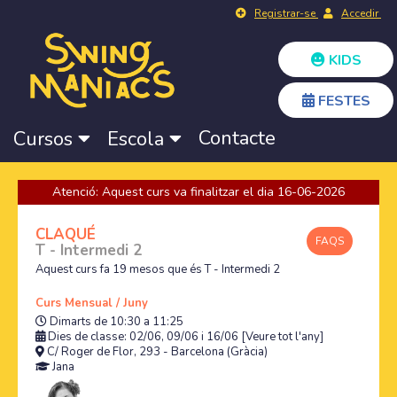
Registrar-se
Accedir
KIDS
FESTES
Contacte
Cursos
Escola
Atenció: Aquest curs va finalitzar el dia 16-06-2026
CLAQUÉ
FAQS
T - Intermedi 2
Aquest curs fa 19 mesos que és T - Intermedi 2
Curs Mensual / Juny
Dimarts de 10:30 a 11:25
Dies de classe: 02/06, 09/06 i 16/06
[Veure tot l'any]
C/ Roger de Flor, 293 - Barcelona (Gràcia)
Jana