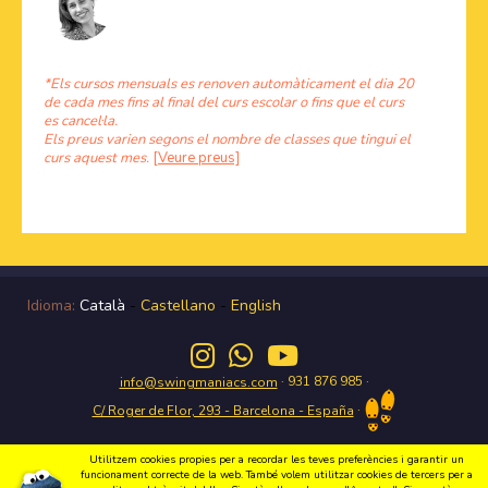
*Els cursos mensuals es renoven automàticament el dia 20
de cada mes fins al final del curs escolar o fins que el curs
es cancel·la.
Els preus varien segons el nombre de classes que tingui el
curs aquest mes.
[Veure preus]
Idioma:
Català
-
Castellano
-
English
· 931 876 985 ·
info@swingmaniacs.com
·
C/ Roger de Flor, 293 - Barcelona - España
Utilitzem cookies propies per a recordar les teves preferències i garantir un
funcionament correcte de la web. També volem utilitzar cookies de tercers per a