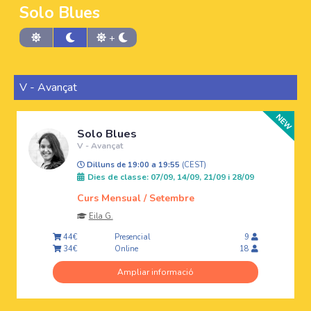
Solo Blues
+
V - Avançat
Solo Blues
V - Avançat
Dilluns de 19:00 a 19:55
(CEST)
Dies de classe: 07/09, 14/09, 21/09 i 28/09
Curs Mensual / Setembre
Eila G.
Presencial
44€
9
Online
34€
18
Ampliar informació