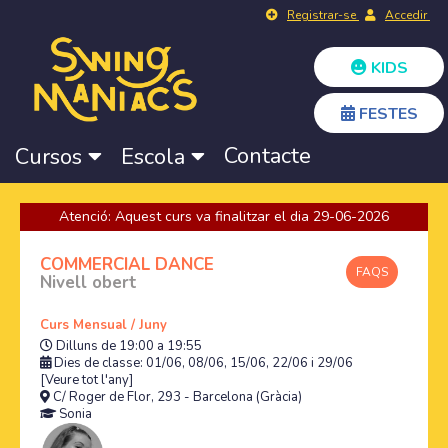
Registrar-se
Accedir
KIDS
FESTES
Contacte
Cursos
Escola
Atenció: Aquest curs va finalitzar el dia 29-06-2026
COMMERCIAL DANCE
FAQS
Nivell obert
Curs Mensual / Juny
Dilluns de 19:00 a 19:55
Dies de classe: 01/06, 08/06, 15/06, 22/06 i 29/06
[Veure tot l'any]
C/ Roger de Flor, 293 - Barcelona (Gràcia)
Sonia