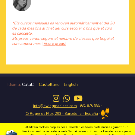
*Els cursos mensuals es renoven automàticament el dia 20
de cada mes fins al final del curs escolar o fins que el curs
es cancel·la.
Els preus varien segons el nombre de classes que tingui el
curs aquest mes.
[Veure preus]
Idioma:
Català
-
Castellano
-
English
· 931 876 985 ·
info@swingmaniacs.com
·
C/ Roger de Flor, 293 - Barcelona - España
Utilitzem cookies propies per a recordar les teves preferències i garantir un
funcionament correcte de la web. També volem utilitzar cookies de tercers per a