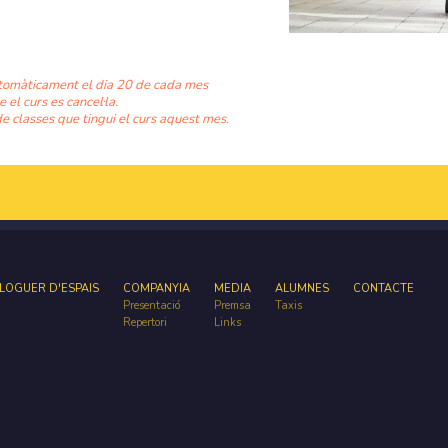
tomàticament el dia 20 de cada mes
e el curs es cancel·la.
e classes que tingui el curs aquest mes.
LOGUER D'ESPAIS
COMPANYIA
MEDIA
ALUMNES
CONTACTE
Presentació
Premsa
Taxis
Repertori
Links