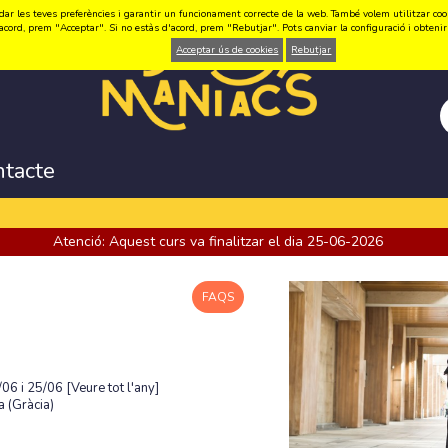
ar les teves preferències i garantir un funcionament correcte de la web. També volem utilitzar cookie
acord, prem "Acceptar". Si no estàs d'acord, prem "Rebutjar". Pots canviar la configuració i obten
Acceptar ús de cookies
Rebutjar
ntacte
Atenció: Aquest curs va finalitzar el dia 25-06-2026
FAQS
/06 i 25/06
[Veure tot l'any]
 (Gràcia)