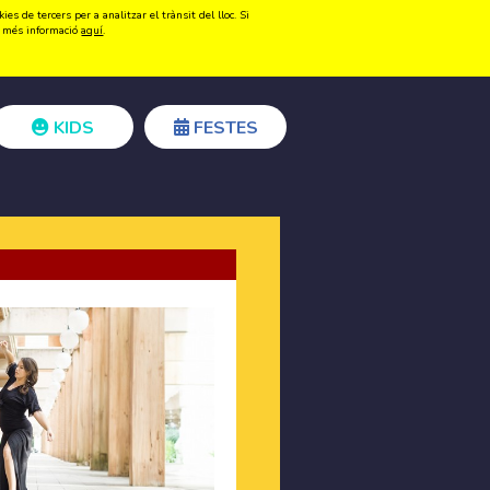
s de tercers per a analitzar el trànsit del lloc. Si
Registrar-se
Accedir
ir més informació
aquí
.
KIDS
FESTES