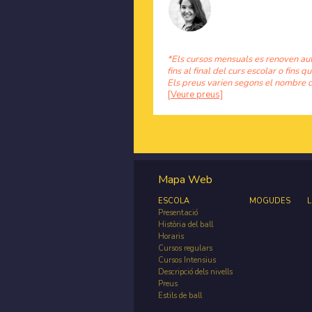
*Els cursos mensuals es renoven au
fins al final del curs escolar o fins qu
Els preus varien segons el nombre d
[Veure preus]
Mapa Web
ESCOLA
MOGUDES
L
Presentació
Història del ball
Horaris
Cursos regulars
Cursos Intensius
Descripció dels nivells
Preus
Estils de ball