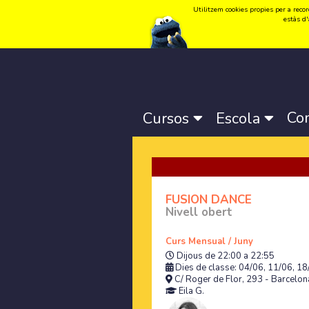
Utilitzem cookies propies per a record
Idioma:
Català
-
Castellano
-
English
estàs d'
Co
Cursos
Escola
FUSION DANCE
Nivell obert
Curs Mensual / Juny
Dijous de 22:00 a 22:55
Dies de classe: 04/06, 11/06, 18
C/ Roger de Flor, 293 - Barcelona
Eila G.