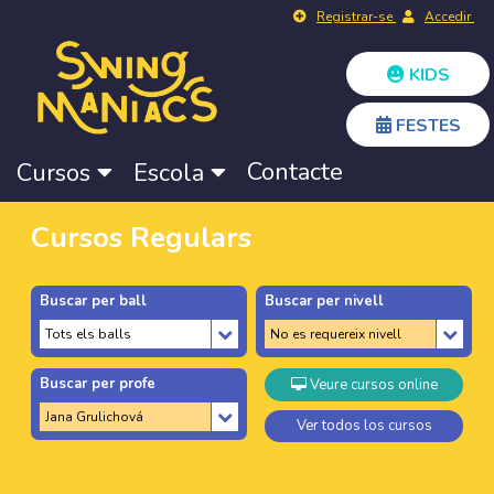
Registrar-se
Accedir
KIDS
FESTES
Contacte
Cursos
Escola
Cursos Regulars
Buscar per ball
Buscar per nivell
Buscar per profe
Veure cursos online
Ver todos los cursos