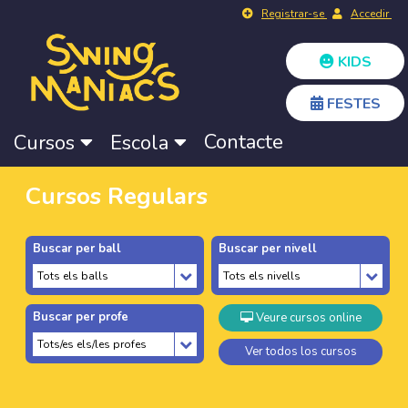
Registrar-se
Accedir
KIDS
FESTES
Contacte
Cursos
Escola
Cursos Regulars
Buscar per ball
Buscar per nivell
Buscar per profe
Veure cursos online
Ver todos los cursos