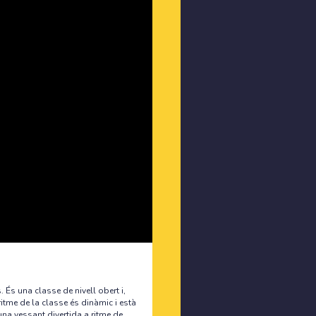
 una classe de nivell obert i,
ritme de la classe és dinàmic i està
una vessant divertida a ritme de