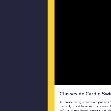
Classes de Cardio Sw
A Cardio Swing s'ensenyen passos d
per tant, no cal haver rebut classes 
enfocat al moviment corporal a un rit