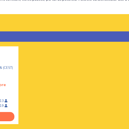
55
(CEST)
bre
13
19