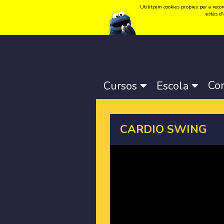
Utilitzem cookies propies per a record
Idioma:
Català
-
Castellano
-
English
estàs d'
Co
Cursos
Escola
CARDIO SWING