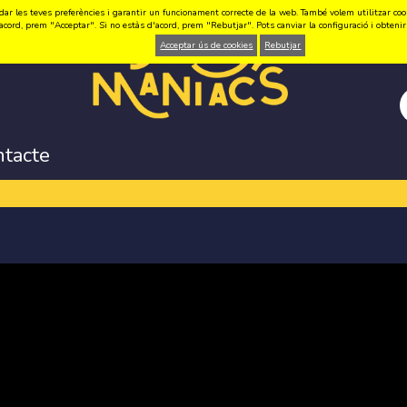
ar les teves preferències i garantir un funcionament correcte de la web. També volem utilitzar cookie
acord, prem "Acceptar". Si no estàs d'acord, prem "Rebutjar". Pots canviar la configuració i obten
Acceptar ús de cookies
Rebutjar
ntacte