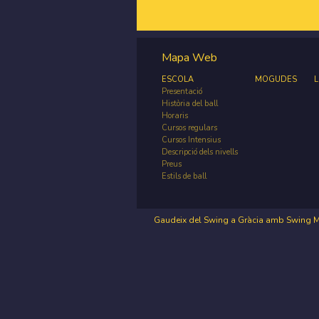
Mapa Web
ESCOLA
MOGUDES
L
Presentació
Història del ball
Horaris
Cursos regulars
Cursos Intensius
Descripció dels nivells
Preus
Estils de ball
Gaudeix del Swing a Gràcia amb Swing 