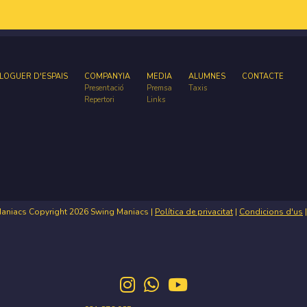
LOGUER D'ESPAIS
COMPANYIA
MEDIA
ALUMNES
CONTACTE
Presentació
Premsa
Taxis
Repertori
Links
Maniacs Copyright 2026 Swing Maniacs |
Política de privacitat
|
Condicions d'us