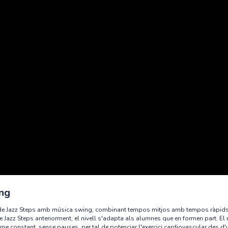
ing
e Jazz Steps amb música swing, combinant tempos mitjos amb tempos ràpids. És
de Jazz Steps anteriorment, el nivell s'adapta als alumnes que en formen part. El 
me constant, sense pauses, per tal de potenciar l'exercici cardiovascular des d'