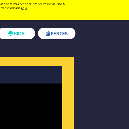
s de tercers per a analitzar el trànsit del lloc. Si
Registrar-se
Accedir
ir més informació
aquí
.
KIDS
FESTES