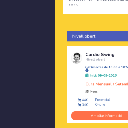
swing.
Nivell obert
Cardio Swing
Nivell obert
Dimecres de 10:00 a 10:
Inici: 09-09-2026
Curs Mensual / Setem
Neus
Presencial
44€
Online
34€
Ampliar informació