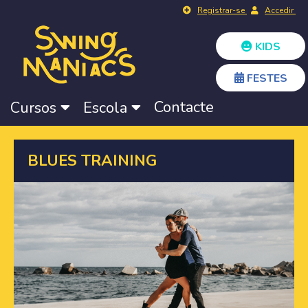
Registrar-se
Accedir
KIDS
FESTES
Contacte
Cursos
Escola
BLUES TRAINING