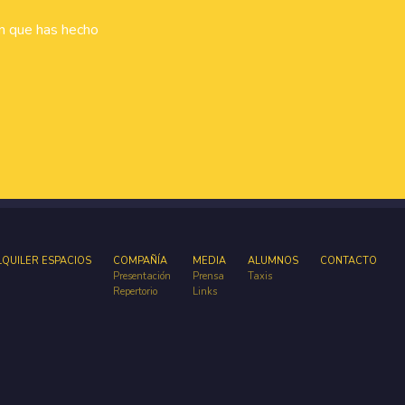
ón que has hecho
LQUILER ESPACIOS
COMPAÑÍA
MEDIA
ALUMNOS
CONTACTO
Presentación
Prensa
Taxis
Repertorio
Links