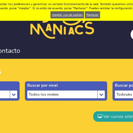
ordar tus preferencias y garantizar un correcto funcionamiento de la web. También queremos utilizar
 acuerdo, pulsa "Aceptar". Si no estás de acuerdo, pulsa "Rechazar". Puedes cambiar la configuraci
Aceptar uso de cookies
Rechazar
ontacto
s
Buscar por nivel
Buscar po
Ver cursos onli