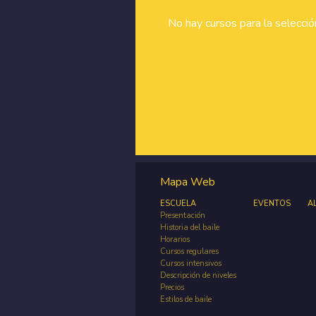
No hay cursos para la selecci
Mapa Web
ESCUELA
EVENTOS
A
Presentación
Historia del baile
Horarios
Cursos regulares
Cursos intensivos
Descripción de niveles
Precios
Estilos de baile