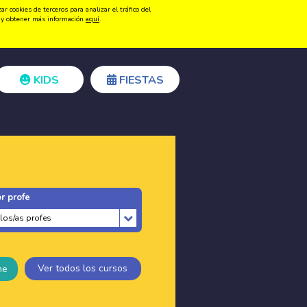
 cookies de terceros para analizar el tráfico del
Registrarse
Acceder
ón y obtener más información
aquí
.
KIDS
FIESTAS
r profe
Ver todos los cursos
ne