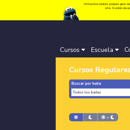
Utilizamos cookies propias para rec
Idioma:
Català
-
Castellano
-
English
sitio. Si estás de
C
Cursos
Escuela
Cursos Regulare
Buscar por baile
+