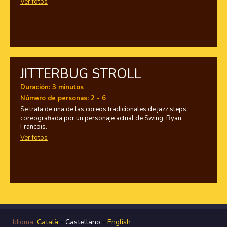
Ver fotos
JITTERBUG STROLL
Duración: 3 minutos
Número de personas: 2 - 6
Se trata de una de las coreos tradicionales de jazz steps,
coreografiada por un personaje actual de Swing, Ryan
Francois.
Ver fotos
Idioma:
Català
-
Castellano
-
English