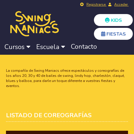
Registrarse
Acceder
KIDS
FIESTAS
Contacto
Cursos
Escuela
La compañía de Swing Maniacs ofrece espectáculos y coreografías de
los años 20, 30 y 40 de bailes de swing, lindy hop, charlestón, claqué,
blues y balboa, para darle un toque diferente a vuestras fiestas y
eventos.
LISTADO DE COREOGRAFÍAS