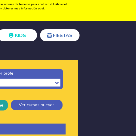
 cookies de terceros para analizar el tráfico del
Registrarse
Acceder
ón y obtener más información
aquí
.
KIDS
FIESTAS
r profe
Ver cursos nuevos
ne