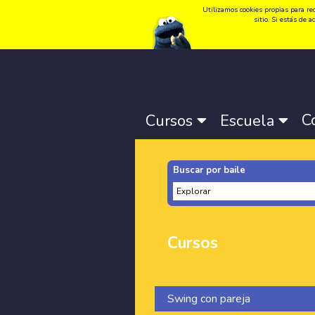
Utilizamos cookies propias para rec
Idioma:
Català
-
Castellano
-
English
sitio. Si estás de
C
Cursos
Escuela
Buscar por baile
Cursos
Swing con pareja