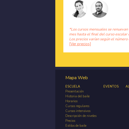
*Los cursos mensuales se renuevan
mes hasta el final del curso escolar 
Los precios varían según el número 
[Ver precios]
Mapa Web
ESCUELA
EVENTOS
A
Presentación
Historia del baile
Horarios
Cursos regulares
Cursos intensivos
Descripción de niveles
Precios
Estilos de baile