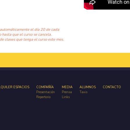
 automáticamente el día 20 de cada
o hasta que el curso se cancela.
de clases que tenga el curso este mes.
LQUILER ESPACIOS
COMPAÑÍA
MEDIA
ALUMNOS
CONTACTO
Presentación
Prensa
Taxis
Repertorio
Links