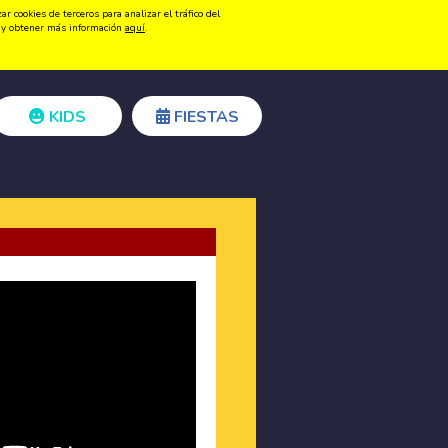
 cookies de terceros para analizar el tráfico del
Registrarse
Acceder
ón y obtener más información
aquí
.
KIDS
FIESTAS