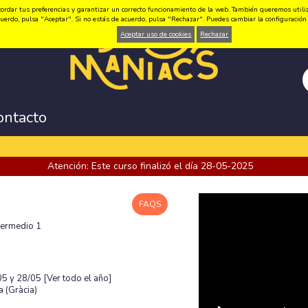
ordar tus preferencias y garantizar un correcto funcionamiento de la web. También queremos utilizar
 acuerdo, pulsa "Aceptar". Si no estás de acuerdo, pulsa "Rechazar". Puedes cambiar la configuraci
Aceptar uso de cookies
Rechazar
ontacto
Atención: Este curso finalizó el día 28-05-2025
FAQS
ntermedio 1
/05 y 28/05
[Ver todo el año]
 (Gràcia)