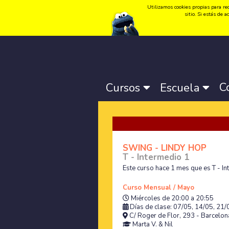
Utilizamos cookies propias para rec
Idioma:
Català
-
Castellano
-
English
sitio. Si estás de
C
Cursos
Escuela
SWING - LINDY HOP
T - Intermedio 1
Este curso hace 1 mes que es T - I
Curso Mensual / Mayo
Miércoles de 20:00 a 20:55
Días de clase: 07/05, 14/05, 21
C/ Roger de Flor, 293 - Barcelona
Marta V.
&
Nil