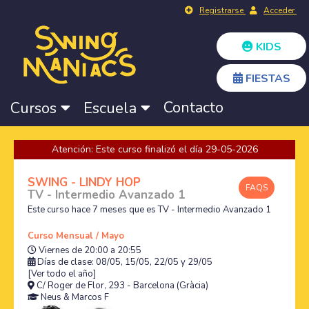
Registrarse
Acceder
KIDS
FIESTAS
Contacto
Cursos
Escuela
Atención: Este curso finalizó el día 29-05-2026
SWING - LINDY HOP
FAQS
TV - Intermedio Avanzado 1
Este curso hace 7 meses que es TV - Intermedio Avanzado 1
Curso Mensual / Mayo
Viernes de 20:00 a 20:55
Días de clase: 08/05, 15/05, 22/05 y 29/05
[Ver todo el año]
C/ Roger de Flor, 293 - Barcelona (Gràcia)
Neus
&
Marcos F