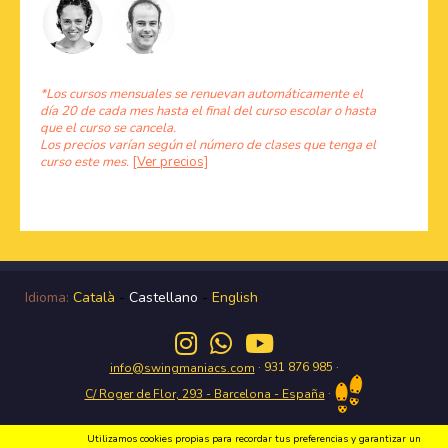
*Los cursos mensuales se renuevan automáticamente el
día 20 de cada mes hasta el final del curso escolar o hasta
que el curso se cancela.
Los precios varían según el número de clases que tenga el
curso este mes.
[Ver precios]
Idioma:
Català
-
Castellano
-
English
· 931 876 985 ·
info@swingmaniacs.com
·
C/ Roger de Flor, 293 - Barcelona - España
Utilizamos cookies propias para recordar tus preferencias y garantizar un