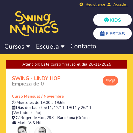
Registrarse
Acceder
KIDS
FIESTAS
Contacto
Cursos
Escuela
Atención: Este curso finalizó el día 26-11-2025
SWING - LINDY HOP
FAQS
Empieza de 0
Curso Mensual / Noviembre
Miércoles de 19:00 a 19:55
Días de clase: 05/11, 12/11, 19/11 y 26/11
[Ver todo el año]
C/ Roger de Flor, 293 - Barcelona (Gràcia)
Marta V.
&
Nil