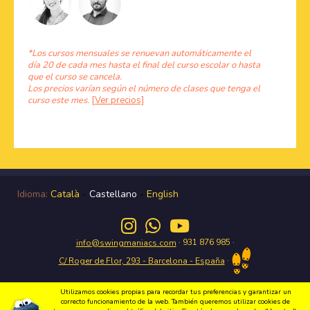
*Los cursos mensuales se renuevan automáticamente el
día 20 de cada mes hasta el final del curso escolar o hasta
que el curso se cancela.
Los precios varían según el número de clases que tenga el
curso este mes.
[Ver precios]
Idioma:
Català
-
Castellano
-
English
· 931 876 985 ·
info@swingmaniacs.com
·
C/ Roger de Flor, 293 - Barcelona - España
Utilizamos cookies propias para recordar tus preferencias y garantizar un
correcto funcionamiento de la web. También queremos utilizar cookies de