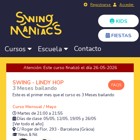
Registrarse
Acceder
KIDS
FIESTAS
Contacto
Cursos
Escuela
Atención: Este curso finalizó el día 26-05-2026
SWING - LINDY HOP
FAQS
3 Meses bailando
Este es el primer mes que el curso es 3 Meses bailando
Curso Mensual / Mayo
Martes de 21:00 a 21:55
Días de clase: 05/05, 12/05, 19/05 y 26/05
[Ver todo el año]
C/ Roger de Flor, 293 - Barcelona (Gràcia)
Neus
&
Nil