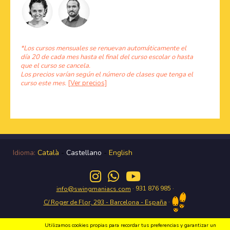
*Los cursos mensuales se renuevan automáticamente el
día 20 de cada mes hasta el final del curso escolar o hasta
que el curso se cancela.
Los precios varían según el número de clases que tenga el
curso este mes.
[Ver precios]
Idioma:
Català
-
Castellano
-
English
· 931 876 985 ·
info@swingmaniacs.com
·
C/ Roger de Flor, 293 - Barcelona - España
Utilizamos cookies propias para recordar tus preferencias y garantizar un