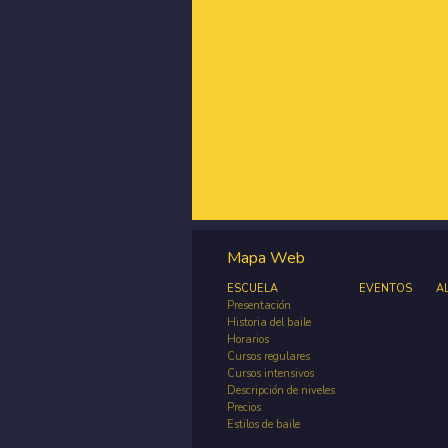
Mapa Web
ESCUELA
EVENTOS
A
Presentación
Historia del baile
Horarios
Cursos regulares
Cursos intensivos
Descripción de niveles
Precios
Estilos de baile