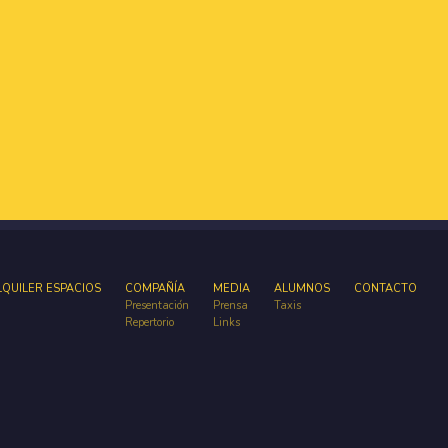
LQUILER ESPACIOS
COMPAÑÍA
MEDIA
ALUMNOS
CONTACTO
Presentación
Prensa
Taxis
Repertorio
Links