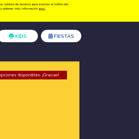
 cookies de terceros para analizar el tráfico del
Registrarse
Acceder
ón y obtener más información
aquí
.
KIDS
FIESTAS
opciones disponibles. ¡Gracias!