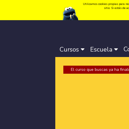
Utilizamos cookies propias para rec
Idioma:
Català
-
Castellano
-
English
sitio. Si estás de
C
Cursos
Escuela
El curso que buscas ya ha finali