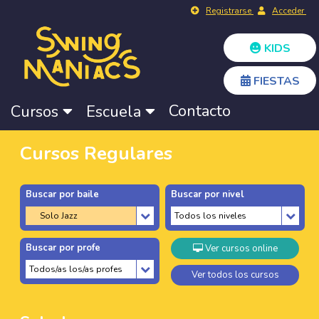
Registrarse
Acceder
KIDS
FIESTAS
Contacto
Cursos
Escuela
Cursos Regulares
Buscar por baile
Buscar por nivel
Buscar por profe
Ver cursos online
Ver todos los cursos