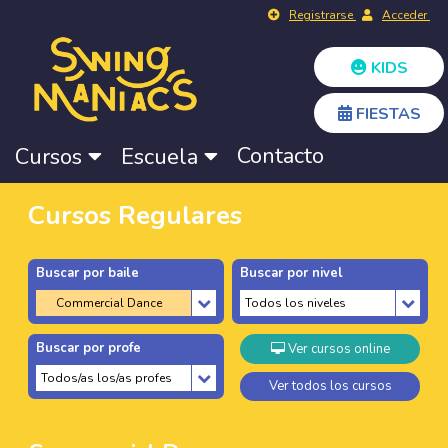
Registrarse
Acceder
KIDS
FIESTAS
Contacto
Cursos
Escuela
Cursos Regulares
Buscar por baile
Buscar por nivel
Buscar por profe
Ver cursos online
Ver todos los cursos