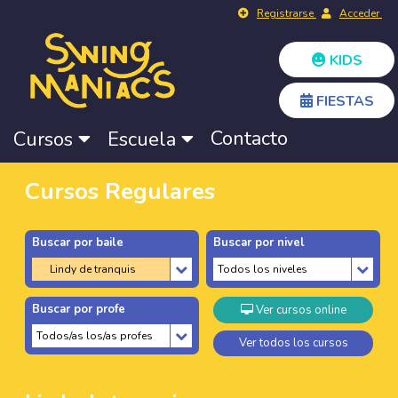
Registrarse
Acceder
KIDS
FIESTAS
Contacto
Cursos
Escuela
Cursos Regulares
Buscar por baile
Buscar por nivel
Buscar por profe
Ver cursos online
Ver todos los cursos