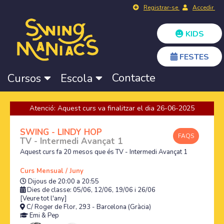
Registrar-se
Accedir
KIDS
FESTES
Contacte
Cursos
Escola
Atenció: Aquest curs va finalitzar el dia 26-06-2025
SWING - LINDY HOP
FAQS
TV - Intermedi Avançat 1
Aquest curs fa 20 mesos que és TV - Intermedi Avançat 1
Curs Mensual / Juny
Dijous de 20:00 a 20:55
Dies de classe: 05/06, 12/06, 19/06 i 26/06
[Veure tot l'any]
C/ Roger de Flor, 293 - Barcelona (Gràcia)
Emi
&
Pep