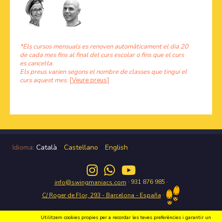
*Els cursos mensuals es renoven automàticament el dia 20
de cada mes fins al final del curs escolar o fins que el curs
es cancel·la.
Els preus varien segons el nombre de classes que tingui el
curs aquest mes.
[Veure preus]
Idioma:
Català
-
Castellano
-
English
· 931 876 985 ·
info@swingmaniacs.com
·
C/ Roger de Flor, 293 - Barcelona - España
Utilitzem cookies propies per a recordar les teves preferències i garantir un