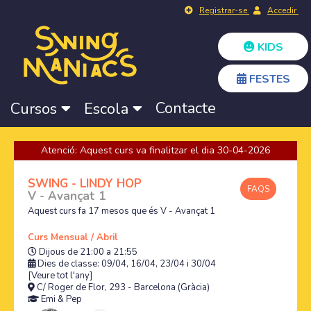
Registrar-se
Accedir
KIDS
FESTES
Contacte
Cursos
Escola
Atenció: Aquest curs va finalitzar el dia 30-04-2026
SWING - LINDY HOP
FAQS
V - Avançat 1
Aquest curs fa 17 mesos que és V - Avançat 1
Curs Mensual / Abril
Dijous de 21:00 a 21:55
Dies de classe: 09/04, 16/04, 23/04 i 30/04
[Veure tot l'any]
C/ Roger de Flor, 293 - Barcelona (Gràcia)
Emi
&
Pep