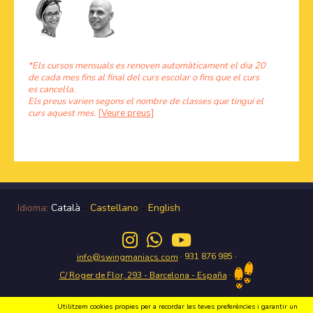
*Els cursos mensuals es renoven automàticament el dia 20
de cada mes fins al final del curs escolar o fins que el curs
es cancel·la.
Els preus varien segons el nombre de classes que tingui el
curs aquest mes.
[Veure preus]
Idioma:
Català
-
Castellano
-
English
· 931 876 985 ·
info@swingmaniacs.com
·
C/ Roger de Flor, 293 - Barcelona - España
Utilitzem cookies propies per a recordar les teves preferències i garantir un