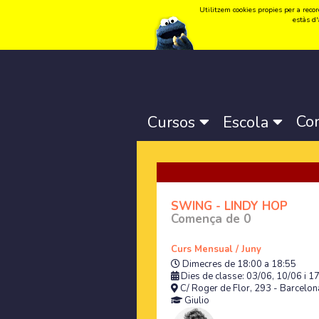
Utilitzem cookies propies per a record
Idioma:
Català
-
Castellano
-
English
estàs d'
Co
Cursos
Escola
SWING - LINDY HOP
Comença de 0
Curs Mensual / Juny
Dimecres de 18:00 a 18:55
Dies de classe: 03/06, 10/06 i 1
C/ Roger de Flor, 293 - Barcelona
Giulio