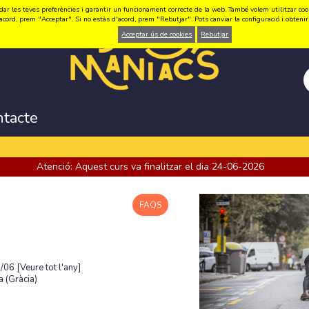
ar les teves preferències i garantir un funcionament correcte de la web. També volem utilitzar cookie
acord, prem "Acceptar". Si no estàs d'acord, prem "Rebutjar". Pots canviar la configuració i obten
Acceptar ús de cookies
Rebutjar
ntacte
Atenció: Aquest curs va finalitzar el dia 24-06-2026
FAQS
7/06
[Veure tot l'any]
 (Gràcia)