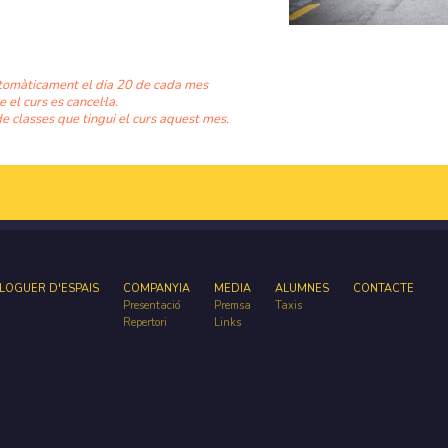
tomàticament el dia 20 de cada mes
e el curs es cancel·la.
e classes que tingui el curs aquest mes.
LOGUER D'ESPAIS
COMPANYIA
MEDIA
ALUMNES
CONTACTE
Presentació
Premsa
Taxis
Repertori
Links