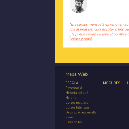
*Els cursos mensuals es renoven au
fins al final del curs escolar o fins qu
Els preus varien segons el nombre d
[Veure preus]
Mapa Web
ESCOLA
MOGUDES
L
Presentació
Història del ball
Horaris
Cursos regulars
Cursos Intensius
Descripció dels nivells
Preus
Estils de ball