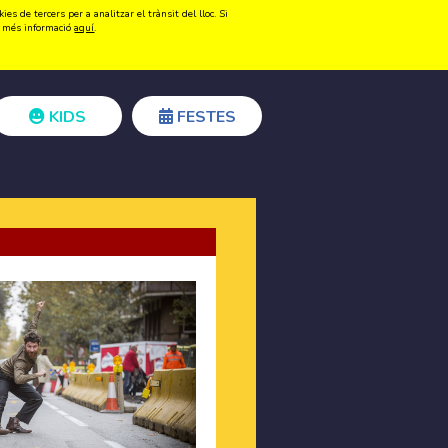
s de tercers per a analitzar el trànsit del lloc. Si
Registrar-se
Accedir
ir més informació
aquí
.
KIDS
FESTES