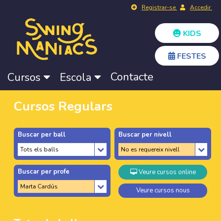
Registrar-se
Accedir
KIDS
FESTES
Contacte
Cursos
Escola
Cursos Regulars
Buscar per ball
Buscar per nivell
Buscar per profe
Veure cursos online
Veure cursos nous