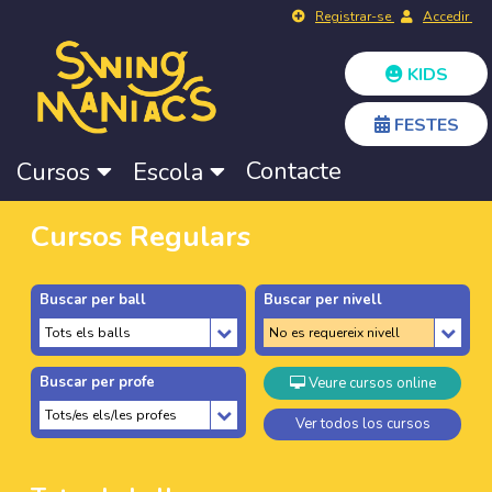
Registrar-se
Accedir
KIDS
FESTES
Contacte
Cursos
Escola
Cursos Regulars
Buscar per ball
Buscar per nivell
Buscar per profe
Veure cursos online
Ver todos los cursos