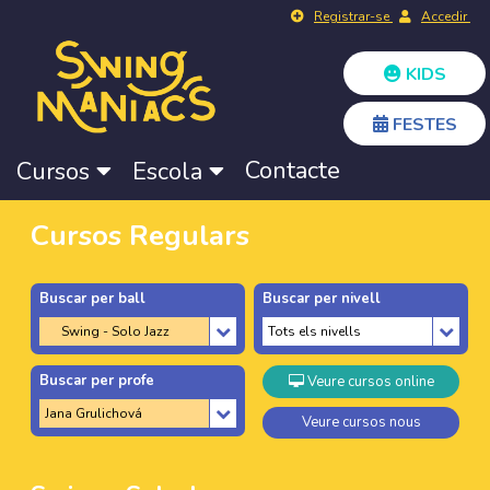
Registrar-se
Accedir
KIDS
FESTES
Contacte
Cursos
Escola
Cursos Regulars
Buscar per ball
Buscar per nivell
Buscar per profe
Veure cursos online
Veure cursos nous