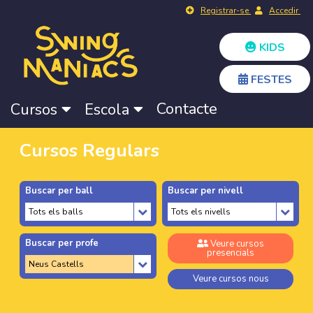
Registrar-se
Accedir
KIDS
FESTES
Contacte
Cursos
Escola
Cursos Regulars
Buscar per ball
Buscar per nivell
Buscar per profe
Veure cursos
presencials
Veure cursos nous