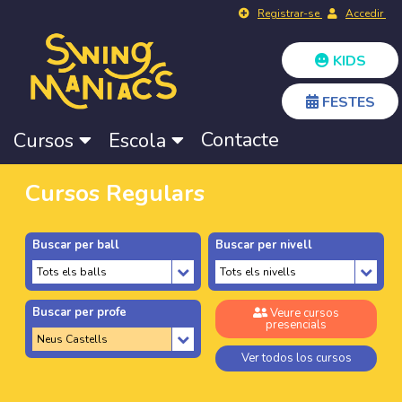
Registrar-se
Accedir
KIDS
FESTES
Contacte
Cursos
Escola
Cursos Regulars
Buscar per ball
Buscar per nivell
Buscar per profe
Veure cursos
presencials
Ver todos los cursos