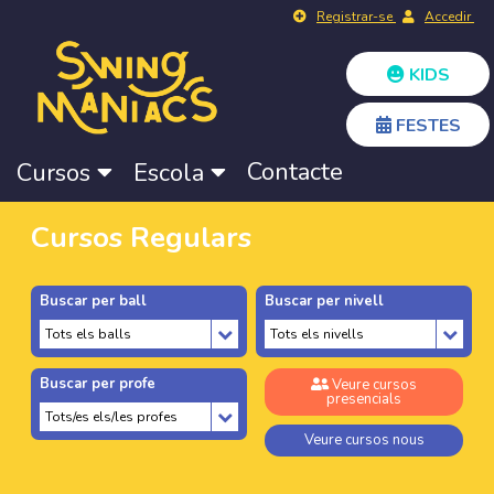
Registrar-se
Accedir
KIDS
FESTES
Contacte
Cursos
Escola
Cursos Regulars
Buscar per ball
Buscar per nivell
Buscar per profe
Veure cursos
presencials
Veure cursos nous