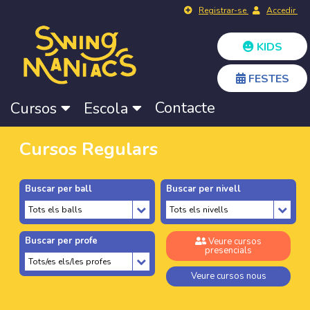
Registrar-se
Accedir
KIDS
FESTES
Contacte
Cursos
Escola
Cursos Regulars
Buscar per ball
Buscar per nivell
Buscar per profe
Veure cursos
presencials
Veure cursos nous