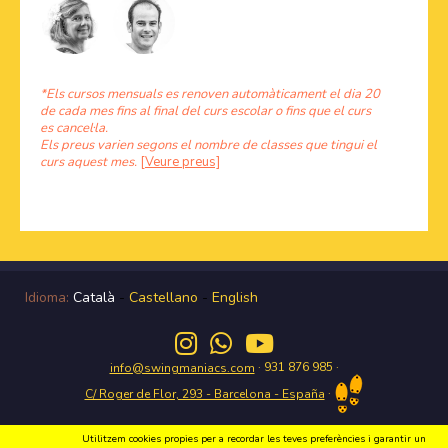
*Els cursos mensuals es renoven automàticament el dia 20
de cada mes fins al final del curs escolar o fins que el curs
es cancel·la.
Els preus varien segons el nombre de classes que tingui el
curs aquest mes.
[Veure preus]
Idioma:
Català
-
Castellano
-
English
· 931 876 985 ·
info@swingmaniacs.com
·
C/ Roger de Flor, 293 - Barcelona - España
Utilitzem cookies propies per a recordar les teves preferències i garantir un