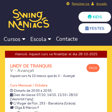
Registrar-se
Accedir
KIDS
FESTES
Contacte
Cursos
Escola
Atenció: Aquest curs va finalitzar el dia 28-10-2025
LINDY DE TRANQUIS
FAQS
V - Avançat
Aquest curs fa 10 mesos que és V - Avançat
Curs Mensual / Octubre
Dimarts de 20:00 a 20:55
Dies de classe: 07/10, 14/10, 21/10 i 28/10
[Veure tot l'any]
C/ Roger de Flor, 293 - Barcelona (Gràcia)
Olga
&
Marcos F