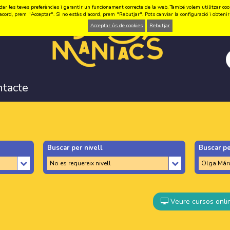
ar les teves preferències i garantir un funcionament correcte de la web. També volem utilitzar cookie
acord, prem "Acceptar". Si no estàs d'acord, prem "Rebutjar". Pots canviar la configuració i obten
Acceptar ús de cookies
Rebutjar
ntacte
Buscar per nivell
Buscar pe
Veure cursos onli