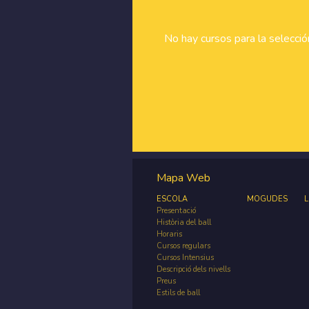
No hay cursos para la selecci
Mapa Web
ESCOLA
MOGUDES
L
Presentació
Història del ball
Horaris
Cursos regulars
Cursos Intensius
Descripció dels nivells
Preus
Estils de ball