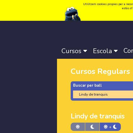
Utilitzem cookies propies per a record
Idioma:
Català
-
Castellano
-
English
estàs d'
Co
Cursos
Escola
Cursos Regulars
Buscar per ball
Lindy de tranquis
+