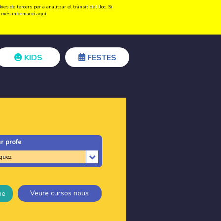
s de tercers per a analitzar el trànsit del lloc. Si
Registrar-se
Accedir
ir més informació
aquí
.
KIDS
FESTES
r profe
Veure cursos nous
ne