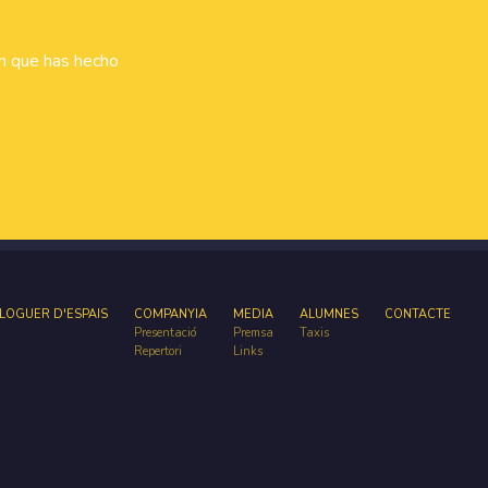
ón que has hecho
LOGUER D'ESPAIS
COMPANYIA
MEDIA
ALUMNES
CONTACTE
Presentació
Premsa
Taxis
Repertori
Links