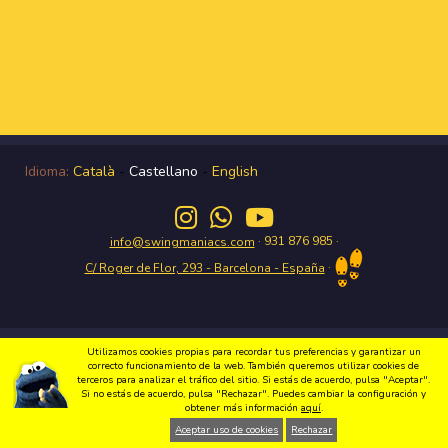
Idioma:
Català
-
Castellano
-
English
· 931 876 985 ·
info@swingmaniacs.com
·
C/ Roger de Flor, 293 - Barcelona - España
Disfruta del Swing en Gràcia con Swing Maniacs Copyright 2026 Swing
Utilizamos cookies propias para recordar tus preferencias y garantizar un
Maniacs |
Política de privacidad
|
Condiciones de uso
|
Política de cookies
|
correcto funcionamiento de la web. También queremos utilizar cookies de
Diseño web
terceros para analizar el tráfico del sitio. Si estás de acuerdo, pulsa "Aceptar".
Si no estás de acuerdo, pulsa "Rechazar". Puedes cambiar la configuración y
obtener más información
aquí
.
Aceptar uso de cookies
Rechazar