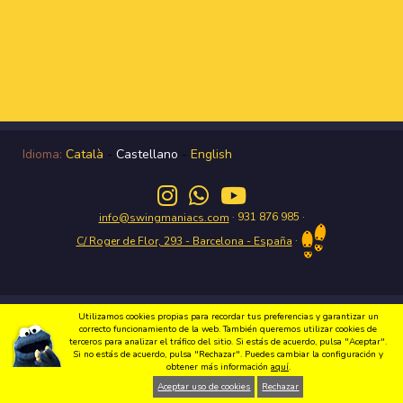
Idioma:
Català
-
Castellano
-
English
· 931 876 985 ·
info@swingmaniacs.com
·
C/ Roger de Flor, 293 - Barcelona - España
Disfruta del Swing en Gràcia con Swing Maniacs Copyright 2026 Swing
Utilizamos cookies propias para recordar tus preferencias y garantizar un
Maniacs |
Política de privacidad
|
Condiciones de uso
|
Política de cookies
|
correcto funcionamiento de la web. También queremos utilizar cookies de
Diseño web
terceros para analizar el tráfico del sitio. Si estás de acuerdo, pulsa "Aceptar".
Si no estás de acuerdo, pulsa "Rechazar". Puedes cambiar la configuración y
obtener más información
aquí
.
Aceptar uso de cookies
Rechazar