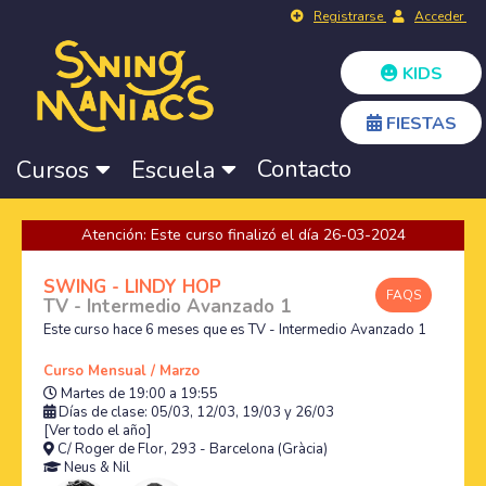
Registrarse
Acceder
KIDS
FIESTAS
Contacto
Cursos
Escuela
Atención: Este curso finalizó el día 26-03-2024
SWING - LINDY HOP
FAQS
TV - Intermedio Avanzado 1
Este curso hace 6 meses que es TV - Intermedio Avanzado 1
Curso Mensual / Marzo
Martes de 19:00 a 19:55
Días de clase: 05/03, 12/03, 19/03 y 26/03
[Ver todo el año]
C/ Roger de Flor, 293 - Barcelona (Gràcia)
Neus
&
Nil