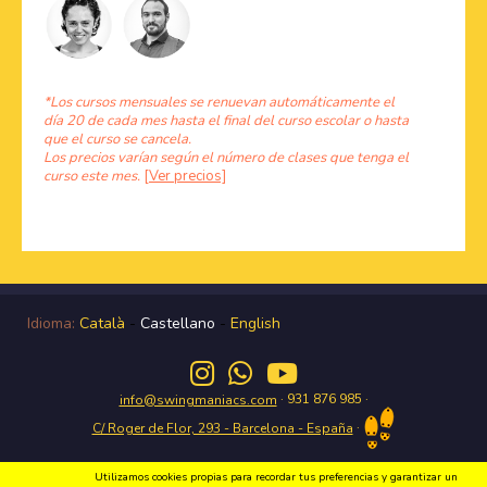
*Los cursos mensuales se renuevan automáticamente el
día 20 de cada mes hasta el final del curso escolar o hasta
que el curso se cancela.
Los precios varían según el número de clases que tenga el
curso este mes.
[Ver precios]
Idioma:
Català
-
Castellano
-
English
· 931 876 985 ·
info@swingmaniacs.com
·
C/ Roger de Flor, 293 - Barcelona - España
Utilizamos cookies propias para recordar tus preferencias y garantizar un