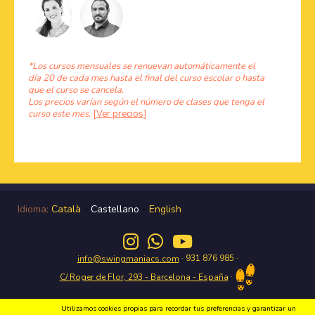
*Los cursos mensuales se renuevan automáticamente el
día 20 de cada mes hasta el final del curso escolar o hasta
que el curso se cancela.
Los precios varían según el número de clases que tenga el
curso este mes.
[Ver precios]
Idioma:
Català
-
Castellano
-
English
· 931 876 985 ·
info@swingmaniacs.com
·
C/ Roger de Flor, 293 - Barcelona - España
Utilizamos cookies propias para recordar tus preferencias y garantizar un