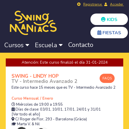
Registrarse
Acceder
KIDS
FIESTAS
Contacto
Cursos
Escuela
Atención: Este curso finalizó el día 31-01-2024
SWING - LINDY HOP
FAQS
TV - Intermedio Avanzado 2
Este curso hace 15 meses que es TV - Intermedio Avanzado 2
Curso Mensual / Enero
Miércoles de 19:00 a 19:55
Días de clase: 03/01, 10/01, 17/01, 24/01 y 31/01
[Ver todo el año]
C/ Roger de Flor, 293 - Barcelona (Gràcia)
Marta V.
&
Nil